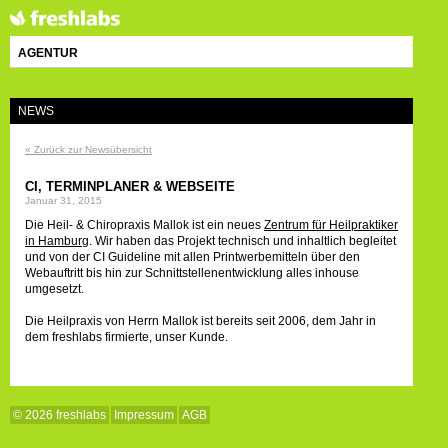
AGENTUR
NEWS
« Zurück zur Newsübersicht
CI, TERMINPLANER & WEBSEITE
Januar 31, 2015
Die Heil- & Chiropraxis Mallok ist ein neues
Zentrum für Heilpraktiker
in Hamburg
. Wir haben das Projekt technisch und inhaltlich begleitet
und von der CI Guideline mit allen Printwerbemitteln über den
Webauftritt bis hin zur Schnittstellenentwicklung alles inhouse
umgesetzt.
Die Heilpraxis von Herrn Mallok ist bereits seit 2006, dem Jahr in
dem freshlabs firmierte, unser Kunde.
© 2026 freshlabs
Impressum
AGB