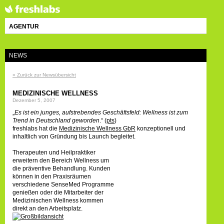
AGENTUR
NEWS
« Zurück zur Newsübersicht
MEDIZINISCHE WELLNESS
Dezember 5, 2007
„
Es ist ein junges, aufstrebendes Geschäftsfeld: Wellness ist zum
Trend in Deutschland geworden
.“ (
pts
)
freshlabs hat die
Medizinische Wellness GbR
konzeptionell und
inhaltlich von Gründung bis Launch begleitet.
Therapeuten und Heilpraktiker
erweitern den Bereich Wellness um
die präventive Behandlung. Kunden
können in den Praxisräumen
verschiedene SenseMed Programme
genießen oder die Mitarbeiter der
Medizinischen Wellness kommen
direkt an den Arbeitsplatz.