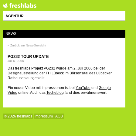
AGENTUR
NEWS
« Zurück zur Newsübersicht
PG232 TOUR UPDATE
Juli 6, 2006
Das freshlabs Projekt
PG232
wurde am 2. Juli 2006 bei der
Designausstellung der FH Lübeck
im Börsensaal des Lübecker
Rathauses ausgestellt.
Ein neues Video mit Impressionen ist bei
YouTube
und
Google
Video
online. Auch das
Techeblog
fand dies erwähnenswert.
© 2026 freshlabs
Impressum
AGB