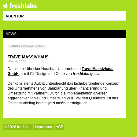
AGENTUR
NEWS
« Zurück zur Newsübersicht
TRAVE MASSIVHAUS
März 6, 2008
Das neue Lübecker Hausbau-Unternehmen
Trave Massivhaus
GmbH
ist mit CI, Design und Code von
freshlabs
gestartet.
Der konsistente Auftritt unterstreicht das fachübergreifende Konzept
des Unternehmens von Bauplanung über Finanzierung und
Umsetzung mit Partnern. Durch die Implementation diverser
aggregativer Tools und Umsetzung W3C validen Quelltexts, ist das
Onlinemarketing bereits jetzt meßbar erfolgreich.
© 2026 freshlabs
Impressum
AGB